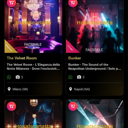
Platinum
Cristal
The Velvet Room
Bunker
The Velvet Room - L'Eleganza della
Bunker - The Sound of the
Notte Milanese - Dove l'esclusività
Neapolitan Underground / Solo per
incontra il divertimento.
veri amanti della musica. Niente
fronzoli, solo beat.
3
3
Milano (MI)
Napoli (NA)