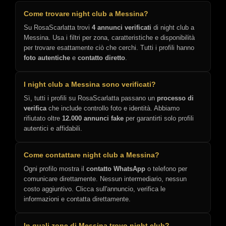
Come trovare night club a Messina?
Su RosaScarlatta trovi
4 annunci verificati
di night club a
Messina. Usa i filtri per zona, caratteristiche e disponibilità
per trovare esattamente ciò che cerchi. Tutti i profili hanno
foto autentiche
e
contatto diretto
.
I night club a Messina sono verificati?
Sì, tutti i profili su RosaScarlatta passano un
processo di
verifica
che include controllo foto e identità. Abbiamo
rifiutato oltre
12.000 annunci fake
per garantirti solo profili
autentici e affidabili.
Come contattare night club a Messina?
Ogni profilo mostra il
contatto WhatsApp
o telefono per
comunicare direttamente. Nessun intermediario, nessun
costo aggiuntivo. Clicca sull'annuncio, verifica le
informazioni e contatta direttamente.
In quali zone di Messina trovo night club?