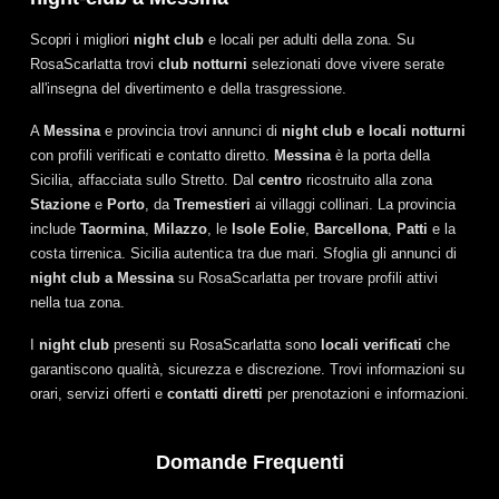
Scopri i migliori
night club
e locali per adulti della zona. Su
RosaScarlatta trovi
club notturni
selezionati dove vivere serate
all'insegna del divertimento e della trasgressione.
A
Messina
e provincia trovi annunci di
night club e locali notturni
con profili verificati e contatto diretto.
Messina
è la porta della
Sicilia, affacciata sullo Stretto. Dal
centro
ricostruito alla zona
Stazione
e
Porto
, da
Tremestieri
ai villaggi collinari. La provincia
include
Taormina
,
Milazzo
, le
Isole Eolie
,
Barcellona
,
Patti
e la
costa tirrenica. Sicilia autentica tra due mari. Sfoglia gli annunci di
night club a Messina
su RosaScarlatta per trovare profili attivi
nella tua zona.
I
night club
presenti su RosaScarlatta sono
locali verificati
che
garantiscono qualità, sicurezza e discrezione. Trovi informazioni su
orari, servizi offerti e
contatti diretti
per prenotazioni e informazioni.
Domande Frequenti