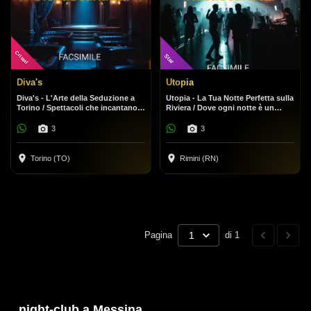
Cristal
Star
Diva's
Utopia
Diva's - L'Arte della Seduzione a
Utopia - La Tua Notte Perfetta sulla
Torino / Spettacoli che incantano,
Riviera / Dove ogni notte è un
un'atmosfera che conquista.
festival.
3
3
Torino (TO)
Rimini (RN)
Pagina
1
di 1
night-club a Messina