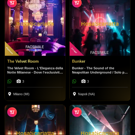
Platinum
Cristal
The Velvet Room
Bunker
The Velvet Room - L'Eleganza della
Bunker - The Sound of the
Notte Milanese - Dove l'esclusività
Neapolitan Underground / Solo per
incontra il divertimento.
veri amanti della musica. Niente
fronzoli, solo beat.
3
3
Milano (MI)
Napoli (NA)