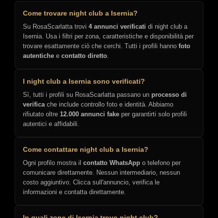
Come trovare night club a Isernia?
Su RosaScarlatta trovi
4 annunci verificati
di night club a
Isernia. Usa i filtri per zona, caratteristiche e disponibilità per
trovare esattamente ciò che cerchi. Tutti i profili hanno
foto
autentiche
e
contatto diretto
.
I night club a Isernia sono verificati?
Sì, tutti i profili su RosaScarlatta passano un
processo di
verifica
che include controllo foto e identità. Abbiamo
rifiutato oltre
12.000 annunci fake
per garantirti solo profili
autentici e affidabili.
Come contattare night club a Isernia?
Ogni profilo mostra il
contatto WhatsApp
o telefono per
comunicare direttamente. Nessun intermediario, nessun
costo aggiuntivo. Clicca sull'annuncio, verifica le
informazioni e contatta direttamente.
In quali zone di Isernia trovo night club?