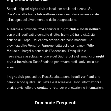
Scopri i migliori
night club
e locali per adulti della zona. Su
RosaScarlatta trovi
club notturni
selezionati dove vivere serate
all'insegna del divertimento e della trasgressione.
A
Isernia
e provincia trovi annunci di
night club e locali notturni
con profili verificati e contatto diretto.
Isernia
è tra le città più
antiche d'Europa. Dal
centro storico
alle zone moderne. La
provincia offre
Venafro
,
Agnone
(città delle campane), l'
Alto
Molise
e i borghi autentici dell'Appennino. Tranquillità e
riservatezza assoluta nel cuore del Sud. Sfoglia gli annunci di
night
club a Isernia
su RosaScarlatta per trovare profili attivi nella tua
zona.
I
night club
presenti su RosaScarlatta sono
locali verificati
che
garantiscono qualità, sicurezza e discrezione. Trovi informazioni su
orari, servizi offerti e
contatti diretti
per prenotazioni e informazioni.
Domande Frequenti