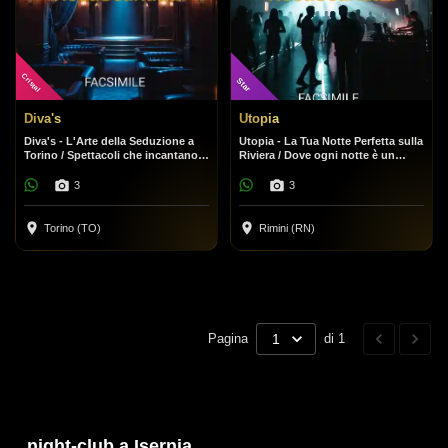
Cristal
Star
Diva's
Utopia
Diva's - L'Arte della Seduzione a
Utopia - La Tua Notte Perfetta sulla
Torino / Spettacoli che incantano,
Riviera / Dove ogni notte è un
un'atmosfera che conquista.
festival.
3
3
Torino (TO)
Rimini (RN)
Pagina
1
di 1
night-club a Isernia