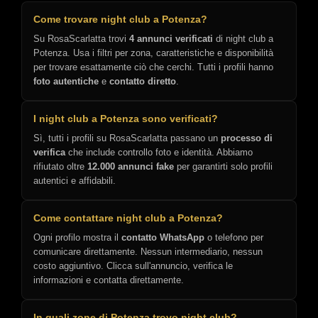
Come trovare night club a Potenza?
Su RosaScarlatta trovi
4 annunci verificati
di night club a
Potenza. Usa i filtri per zona, caratteristiche e disponibilità
per trovare esattamente ciò che cerchi. Tutti i profili hanno
foto autentiche
e
contatto diretto
.
I night club a Potenza sono verificati?
Sì, tutti i profili su RosaScarlatta passano un
processo di
verifica
che include controllo foto e identità. Abbiamo
rifiutato oltre
12.000 annunci fake
per garantirti solo profili
autentici e affidabili.
Come contattare night club a Potenza?
Ogni profilo mostra il
contatto WhatsApp
o telefono per
comunicare direttamente. Nessun intermediario, nessun
costo aggiuntivo. Clicca sull'annuncio, verifica le
informazioni e contatta direttamente.
In quali zone di Potenza trovo night club?