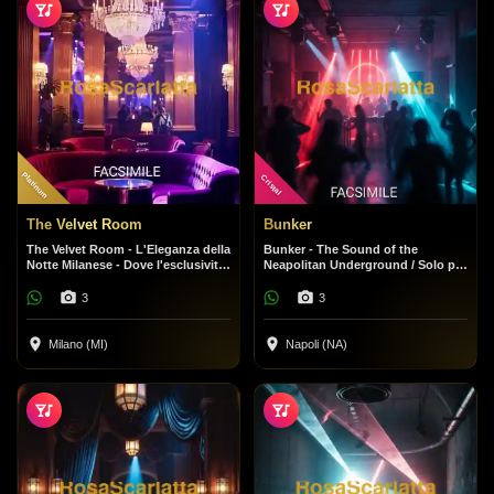
Platinum
Cristal
The Velvet Room
Bunker
The Velvet Room - L'Eleganza della
Bunker - The Sound of the
Notte Milanese - Dove l'esclusività
Neapolitan Underground / Solo per
incontra il divertimento.
veri amanti della musica. Niente
fronzoli, solo beat.
3
3
Milano (MI)
Napoli (NA)