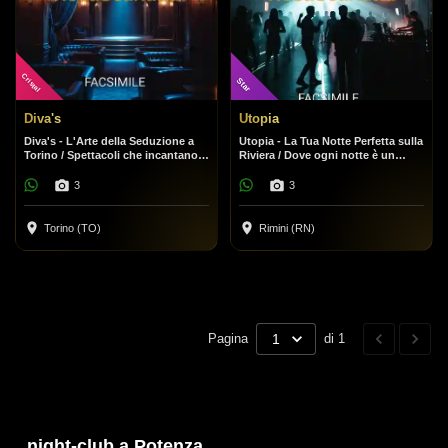
Cristal
Star
Diva's
Utopia
Diva's - L'Arte della Seduzione a
Utopia - La Tua Notte Perfetta sulla
Torino / Spettacoli che incantano,
Riviera / Dove ogni notte è un
un'atmosfera che conquista.
festival.
3
3
Torino (TO)
Rimini (RN)
Pagina
1
di 1
night-club a Potenza