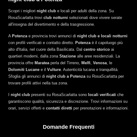
Scopri i migliori
night club
e locali per adulti della zona. Su
RosaScarlatta trovi
club notturni
selezionati dove vivere serate
all'insegna del divertimento e della trasgressione.
A
Potenza
e provincia trovi annunci di
night club e locali notturni
con profili verificati e contatto diretto.
Potenza
è il capoluogo più
alto d'Italia, nel cuore della Basilicata. Dal
centro storico
ai
quartieri moderni, dalla zona
Stazione
alle aree residenziali. La
provincia offre
Maratea
perla del Tirreno,
Melfi
,
Venosa
, le
Dolomiti Lucane
e il
Vulture
. Autenticità lucana e tranquillità.
Sfoglia gli annunci di
night club a Potenza
su RosaScarlatta per
trovare profili attivi nella tua zona.
I
night club
presenti su RosaScarlatta sono
locali verificati
che
garantiscono qualità, sicurezza e discrezione. Trovi informazioni su
orari, servizi offerti e
contatti diretti
per prenotazioni e informazioni.
Domande Frequenti