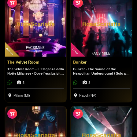
Platinum
Cristal
The Velvet Room
Bunker
The Velvet Room - L'Eleganza della
Bunker - The Sound of the
Notte Milanese - Dove l'esclusività
Neapolitan Underground / Solo per
incontra il divertimento.
veri amanti della musica. Niente
fronzoli, solo beat.
3
3
Milano (MI)
Napoli (NA)