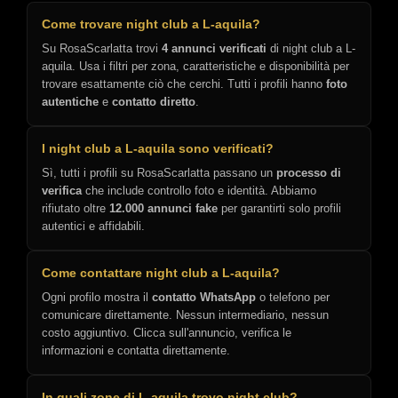
Come trovare night club a L-aquila?
Su RosaScarlatta trovi
4 annunci verificati
di night club a L-
aquila. Usa i filtri per zona, caratteristiche e disponibilità per
trovare esattamente ciò che cerchi. Tutti i profili hanno
foto
autentiche
e
contatto diretto
.
I night club a L-aquila sono verificati?
Sì, tutti i profili su RosaScarlatta passano un
processo di
verifica
che include controllo foto e identità. Abbiamo
rifiutato oltre
12.000 annunci fake
per garantirti solo profili
autentici e affidabili.
Come contattare night club a L-aquila?
Ogni profilo mostra il
contatto WhatsApp
o telefono per
comunicare direttamente. Nessun intermediario, nessun
costo aggiuntivo. Clicca sull'annuncio, verifica le
informazioni e contatta direttamente.
In quali zone di L-aquila trovo night club?