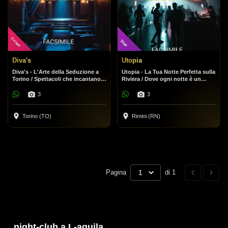
Cristal
Star
Diva's
Utopia
Diva's - L'Arte della Seduzione a
Utopia - La Tua Notte Perfetta sulla
Torino / Spettacoli che incantano,
Riviera / Dove ogni notte è un
un'atmosfera che conquista.
festival.
3
3
Torino (TO)
Rimini (RN)
Pagina
1
di 1
night-club a L-aquila