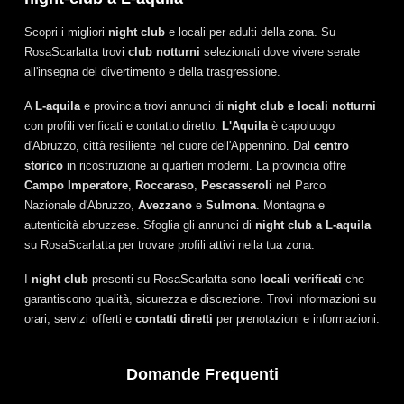
Scopri i migliori
night club
e locali per adulti della zona. Su
RosaScarlatta trovi
club notturni
selezionati dove vivere serate
all'insegna del divertimento e della trasgressione.
A
L-aquila
e provincia trovi annunci di
night club e locali notturni
con profili verificati e contatto diretto.
L'Aquila
è capoluogo
d'Abruzzo, città resiliente nel cuore dell'Appennino. Dal
centro
storico
in ricostruzione ai quartieri moderni. La provincia offre
Campo Imperatore
,
Roccaraso
,
Pescasseroli
nel Parco
Nazionale d'Abruzzo,
Avezzano
e
Sulmona
. Montagna e
autenticità abruzzese. Sfoglia gli annunci di
night club a L-aquila
su RosaScarlatta per trovare profili attivi nella tua zona.
I
night club
presenti su RosaScarlatta sono
locali verificati
che
garantiscono qualità, sicurezza e discrezione. Trovi informazioni su
orari, servizi offerti e
contatti diretti
per prenotazioni e informazioni.
Domande Frequenti