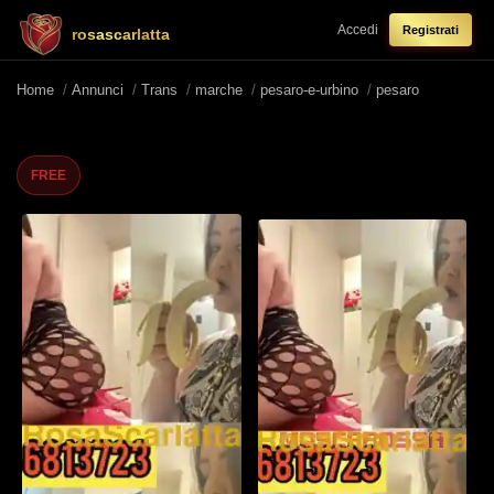
Accedi
Registrati
rosascarlatta
Home
/
Annunci
/
Trans
/
marche
/
pesaro-e-urbino
/
pesaro
FREE