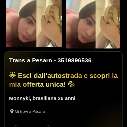
Trans a Pesaro
- 3519896536
🌟 Esci dall'autostrada e scopri la
mia offerta unica! 💦
2
Vai alla galleria
Monnyki
,
brasiliana
26 anni
Mi trovi a Pesaro