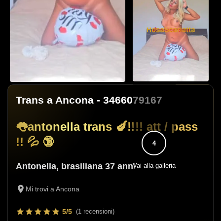
Trans a Ancona
- 3466079167
👅antonella trans 🍆!!!! att / pass
!! 💦 🔞
4
Antonella
,
brasiliana
37 anni
Vai alla galleria
Mi trovi a Ancona
5/5
(1 recensioni)