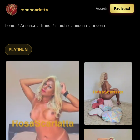
Accedi
Registrati
rosascarlatta
Home
/
Annunci
/
Trans
/
marche
/
ancona
/
ancona
PLATINUM