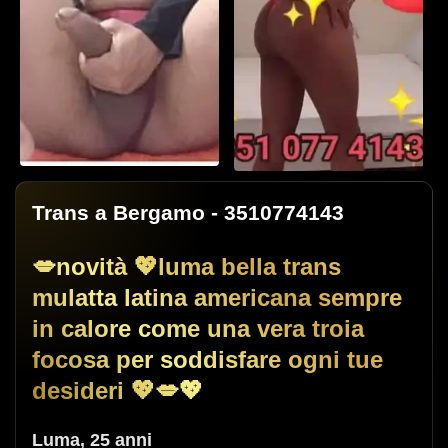
Trans a Bergamo
- 3510774143
💋novità 💖luma bella trans
mulatta latina americana sempre
2
in calore come una vera troia
Vai alla galleria
focosa per soddisfare ogni tue
desideri 💖💋💖
Luma
,
25 anni