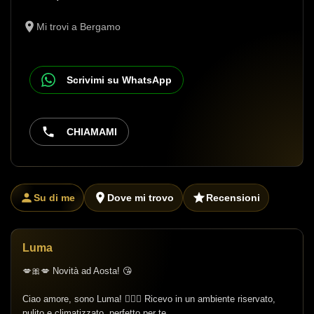
Mi trovi a Bergamo
Scrivimi su WhatsApp
CHIAMAMI
Su di me
Dove mi trovo
Recensioni
Luma
💋🎀💋 Novità ad Aosta! 😘
Ciao amore, sono Luma! 🙋🏽‍♀️ Ricevo in un ambiente riservato,
pulito e climatizzato, perfetto per te.