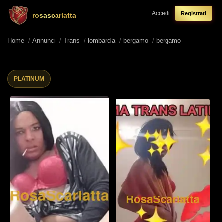
Accedi
Registrati
rosascarlatta
Home
/
Annunci
/
Trans
/
lombardia
/
bergamo
/
bergamo
PLATINUM