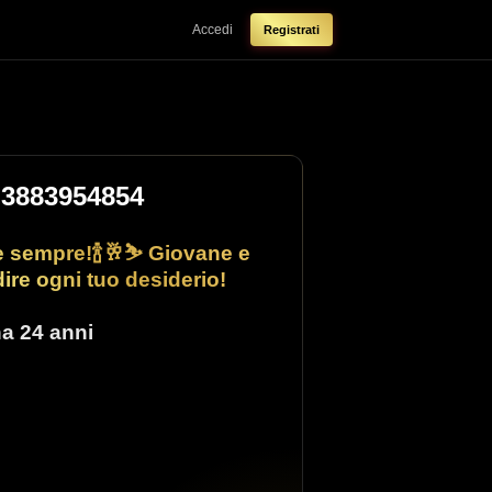
Accedi
Registrati
 3883954854
e sempre!🍾🥂⛷️ Giovane e
ire ogni tuo desiderio!
na
24 anni