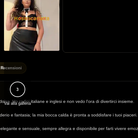
Recensioni
3
ce. Ho radici italiane e inglesi e non vedo l'ora di divertirci insieme.
Vai alla galleria
siderio e fantasia; la mia bocca calda è pronta a soddisfare i tuoi piace
legante e sensuale, sempre allegra e disponibile per farti vivere emozio