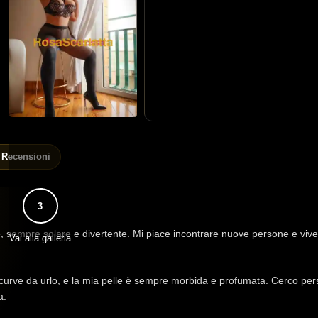
Recensioni
3
 sempre solare e divertente. Mi piace incontrare nuove persone e vive
Vai alla galleria
curve da urlo, e la mia pelle è sempre morbida e profumata. Cerco pers
a.