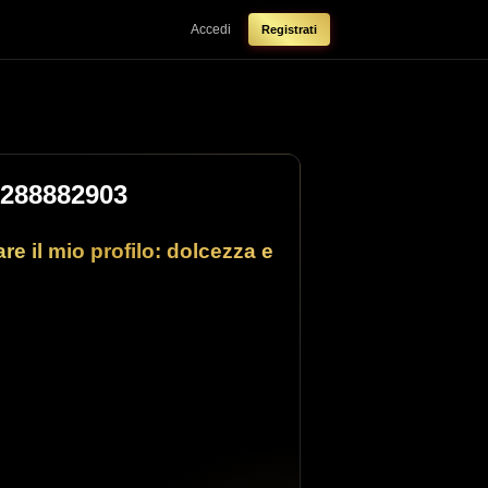
Accedi
Registrati
3288882903
re il mio profilo: dolcezza e