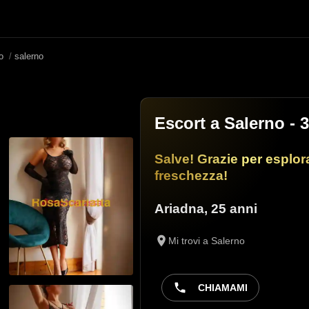
no
/
salerno
Escort a Salerno
- 
Salve! Grazie per esplora
freschezza!
Ariadna
,
25 anni
Mi trovi a Salerno
CHIAMAMI