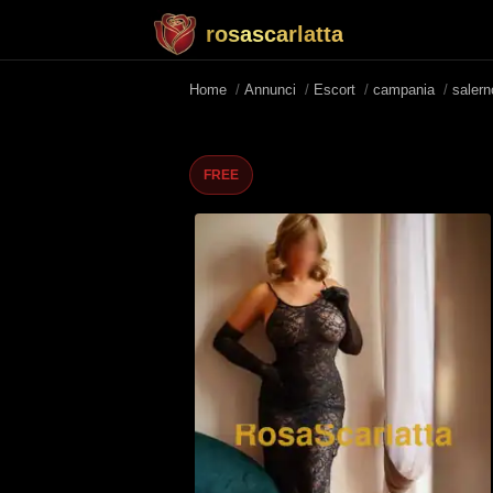
rosascarlatta
Home
/
Annunci
/
Escort
/
campania
/
saler
FREE