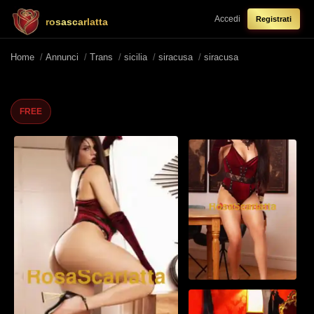
Accedi
Registrati
rosascarlatta
Home
/
Annunci
/
Trans
/
sicilia
/
siracusa
/
siracusa
FREE