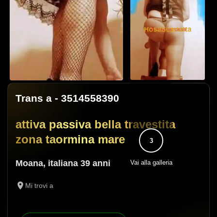
Trans a
- 3514558390
attiva passiva bella travestita
zona taormina mare
3
Moana
,
italiana
39 anni
Vai alla galleria
Mi trovi a