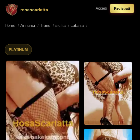
Accedi
Registrati
rosascarlatta
Home
/
Annunci
/
Trans
/
sicilia
/
catania
/
PLATINUM