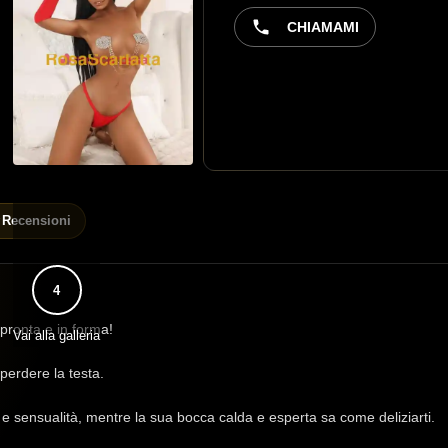
CHIAMAMI
Recensioni
4
pronta e in forma!
Vai alla galleria
 perdere la testa.
 e sensualità, mentre la sua bocca calda e esperta sa come deliziarti.