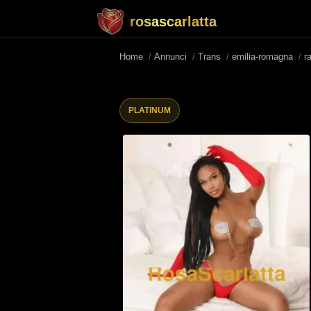
rosascarlatta
Home
/
Annunci
/
Trans
/
emilia-romagna
/
r
PLATINUM