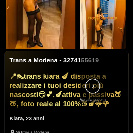
Trans a Modena
- 3274155619
📍👠trans kiara 🍆 disposta a
realizzare i tuoi desideri più
3
nascosti😏💕,🍆attiva e passiva🍑
Vai alla galleria
🍑, foto reale al 100%🍑🍆🌟🌹
Kiara
,
23 anni
Mi trovi a Modena