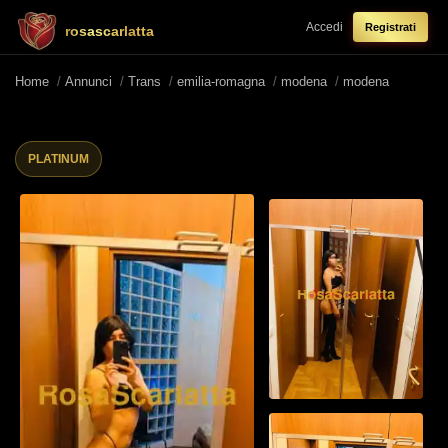
Accedi
Registrati
rosascarlatta
Home
/
Annunci
/
Trans
/
emilia-romagna
/
modena
/
modena
PLATINUM