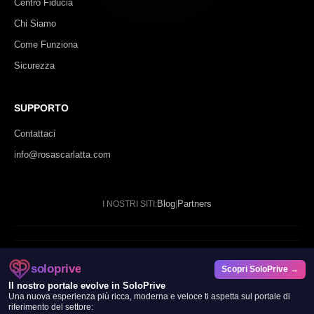
Centro Fiducia
Chi Siamo
Come Funziona
Sicurezza
SUPPORTO
Contattaci
info@rosascarlatta.com
Blog
Partners
I NOSTRI SITI:
|
© 2024 - 2026 Rosa Scarlatta. Tutti i diritti riservati.
soloprive
Scopri SoloPrive →
SP DATAFORGE LTD
Il nostro portale evolve in SoloPrive
Una nuova esperienza più ricca, moderna e veloce ti aspetta sul portale di
20 Wenlock Road, London, N1 7GU
riferimento del settore: