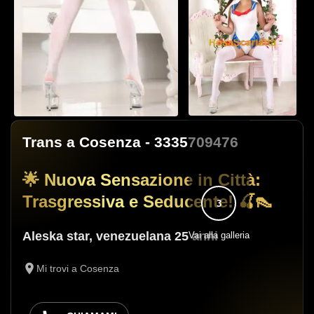
Trans a Cosenza
- 3335709476
🌟 Nuova Sensazione in Città:
Trasgressiva e Seducente! 🍒👠
3
Aleska star
,
venezuelana
25 anni
Vai alla galleria
Mi trovi a Cosenza