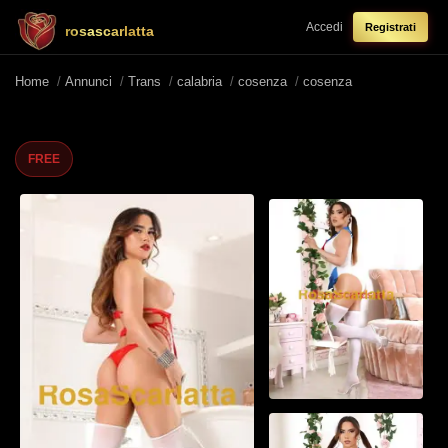
Accedi
Registrati
rosascarlatta
Home
/
Annunci
/
Trans
/
calabria
/
cosenza
/
cosenza
FREE