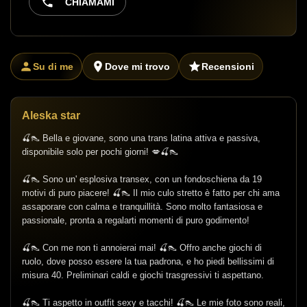
CHIAMAMI
Su di me
Dove mi trovo
Recensioni
Aleska star
🍒👠 Bella e giovane, sono una trans latina attiva e passiva,
disponibile solo per pochi giorni! 💋🍒👠
🍒👠 Sono un' esplosiva transex, con un fondoschiena da 19
motivi di puro piacere! 🍒👠 Il mio culo stretto è fatto per chi ama
assaporare con calma e tranquillità. Sono molto fantasiosa e
passionale, pronta a regalarti momenti di puro godimento!
🍒👠 Con me non ti annoierai mai! 🍒👠 Offro anche giochi di
ruolo, dove posso essere la tua padrona, e ho piedi bellissimi di
misura 40. Preliminari caldi e giochi trasgressivi ti aspettano.
🍒👠 Ti aspetto in outfit sexy e tacchi! 🍒👠 Le mie foto sono reali,