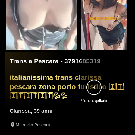
Trans a Pescara
- 3791605319
italianissima trans clarissa
pescara zona porto turistico 🇮🇹
4
🇮🇹🇮🇹🇮🇹💦💦
Vai alla galleria
Clarissa
,
39 anni
Mi trovi a Pescara