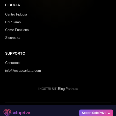
FIDUCIA
Centro Fiducia
Chi Siamo
Come Funziona
Sicurezza
SUPPORTO
Contattaci
info@rosascarlatta.com
Blog
Partners
I NOSTRI SITI:
|
© 2024 - 2026 Rosa Scarlatta. Tutti i diritti riservati.
soloprive
Scopri SoloPrive →