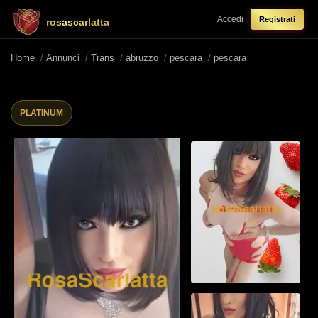
Accedi
Registrati
rosascarlatta
Home
/
Annunci
/
Trans
/
abruzzo
/
pescara
/
pescara
PLATINUM