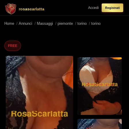
Accedi
Registrati
rosascarlatta
Home
/
Annunci
/
Massaggi
/
piemonte
/
torino
/
torino
FREE