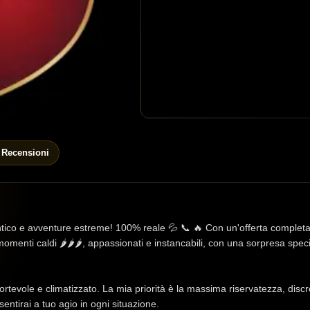
Recensioni
ico e avventure estreme! 100% reale 💦 📞 🔥 Con un'offerta completa 
momenti caldi 🌶️🌶️🌶️, appassionati e instancabili, con una sorpresa spe
fortevole e climatizzato. La mia priorità è la massima riservatezza, dis
 sentirai a tuo agio in ogni situazione.