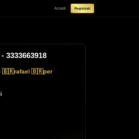
Accedi
Registrati
- 3333663918
le 🇧🇷rafael 🇧🇷per
i