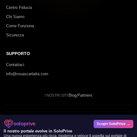
Centro Fiducia
Chi Siamo
Come Funziona
Sicurezza
SUPPORTO
Contattaci
info@rosascarlatta.com
Blog
Partners
I NOSTRI SITI:
|
© 2024 - 2026 Rosa Scarlatta. Tutti i diritti riservati.
soloprive
Scopri SoloPrive →
SP DATAFORGE LTD
Il nostro portale evolve in SoloPrive
Una nuova esperienza più ricca, moderna e veloce ti aspetta sul portale di
20 Wenlock Road, London, N1 7GU