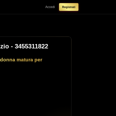
Accedi
Registrati
zio
- 3455311822
 donna matura per