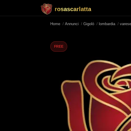
rosascarlatta
Home
/
Annunci
/
Gigolò
/
lombardia
/
vares
FREE