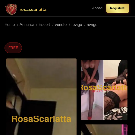
Accedi
Registrati
rosascarlatta
Home
/
Annunci
/
Escort
/
veneto
/
rovigo
/
rovigo
FREE