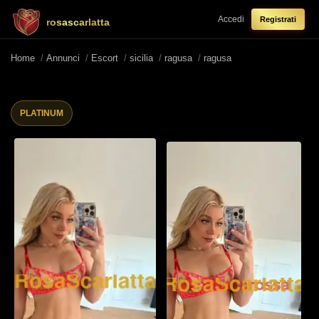
Accedi
Registrati
rosascarlatta
Home
/
Annunci
/
Escort
/
sicilia
/
ragusa
/
ragusa
PLATINUM