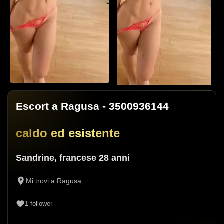
Escort a Ragusa
- 3500936144
caldo ed esistente
2
Sandrine
,
francese
28 anni
Vai alla galleria
Mi trovi a Ragusa
1
follower