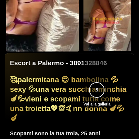
Escort a Palermo
- 3891328846
🥰palermitana 😍 bambolina 💦
sexy 💦una vera succhia minchia
5
🍆💦vieni e scopami tutta come
Vai alla galleria
una troietta💖💯🤙nn donna 🍆💦
🍆
Scopami sono la tua troia
,
25 anni