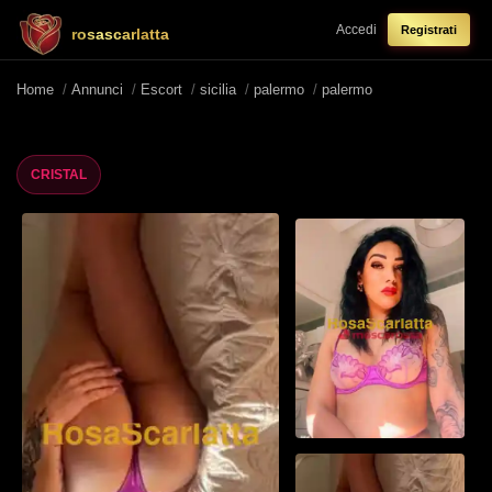
Accedi
Registrati
rosascarlatta
Home
/
Annunci
/
Escort
/
sicilia
/
palermo
/
palermo
CRISTAL