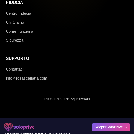
FIDUCIA
Centro Fiducia
Chi Siamo
Come Funziona
Sicurezza
SUPPORTO
Contattaci
info@rosascarlatta.com
Blog
Partners
I NOSTRI SITI:
|
© 2024 - 2026 Rosa Scarlatta. Tutti i diritti riservati.
soloprive
Scopri SoloPrive →
SP DATAFORGE LTD