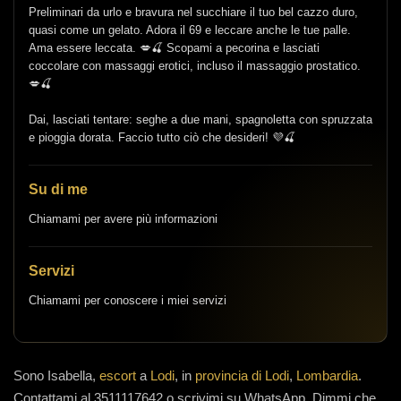
Preliminari da urlo e bravura nel succhiare il tuo bel cazzo duro,
quasi come un gelato. Adora il 69 e leccare anche le tue palle.
Ama essere leccata. 💋🍒 Scopami a pecorina e lasciati
coccolare con massaggi erotici, incluso il massaggio prostatico.
💋🍒
Dai, lasciati tentare: seghe a due mani, spagnoletta con spruzzata
e pioggia dorata. Faccio tutto ciò che desideri! 💜🍒
Su di me
Chiamami per avere più informazioni
Servizi
Chiamami per conoscere i miei servizi
Sono
Isabella,
escort
a
Lodi
, in
provincia di Lodi
,
Lombardia
.
Contattami al 3511117642 o scrivimi su WhatsApp. Dimmi che