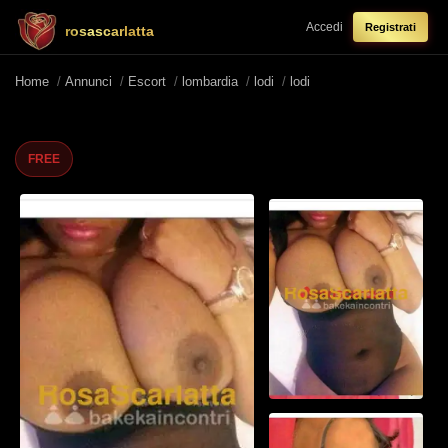
Accedi
Registrati
rosascarlatta
Home
/
Annunci
/
Escort
/
lombardia
/
lodi
/
lodi
FREE