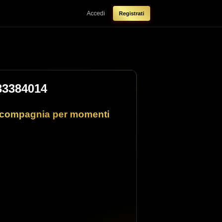
Accedi
Registrati
33384014
e compagnia per momenti