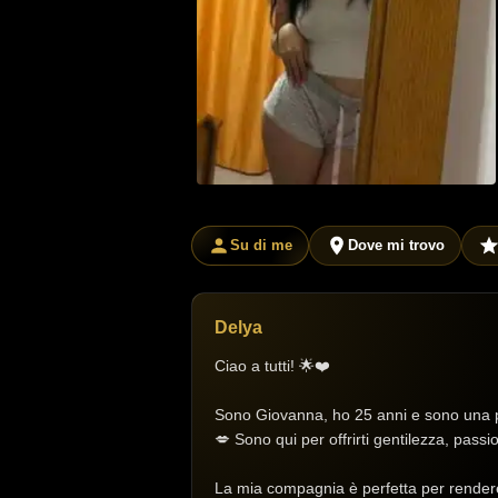
Su di me
Dove mi trovo
Delya
Ciao a tutti! 🌟❤️
Sono Giovanna, ho 25 anni e sono una per
💋 Sono qui per offrirti gentilezza, pass
La mia compagnia è perfetta per rendere 