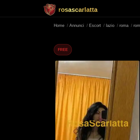
rosascarlatta
Home
/
Annunci
/
Escort
/
lazio
/
roma
/
ro
FREE