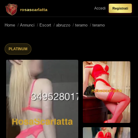
Accedi
Registrati
rosascarlatta
Home
/
Annunci
/
Escort
/
abruzzo
/
teramo
/
teramo
PLATINUM