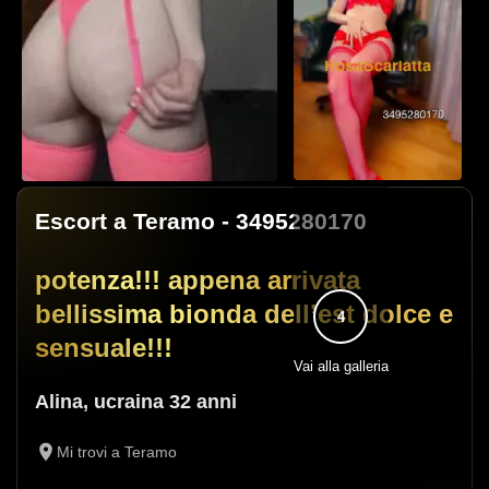
Escort a Teramo
- 3495280170
potenza!!! appena arrivata
bellissima bionda dell’est dolce e
4
sensuale!!!
Vai alla galleria
Alina
,
ucraina
32 anni
Mi trovi a Teramo