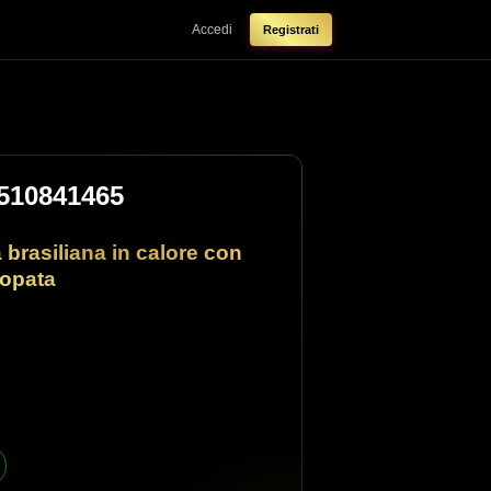
Accedi
Registrati
510841465
 brasiliana in calore con
copata