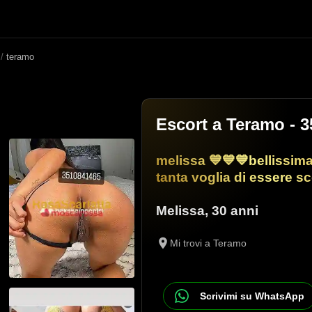
/
teramo
Escort a Teramo
- 3
melissa 💙💙💙bellissima
tanta voglia di essere s
Melissa
,
30 anni
Mi trovi a Teramo
Scrivimi su WhatsApp