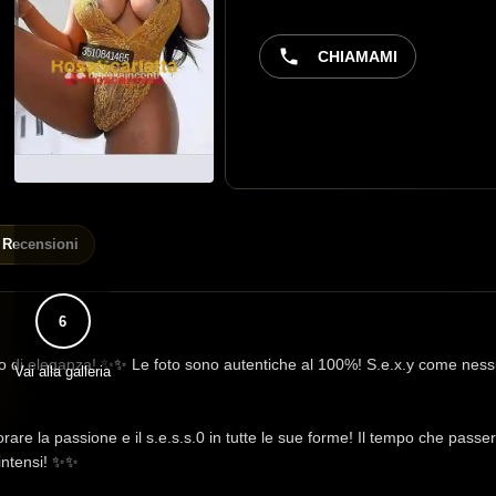
CHIAMAMI
Recensioni
6
o di eleganza! ✨✨ Le foto sono autentiche al 100%! S.e.x.y come nessu
Vai alla galleria
rare la passione e il s.e.s.s.0 in tutte le sue forme! Il tempo che pass
 intensi! ✨✨