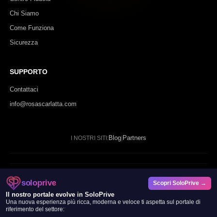
Chi Siamo
Come Funziona
Sicurezza
SUPPORTO
Contattaci
info@rosascarlatta.com
Blog
Partners
I NOSTRI SITI:
|
© 2024 - 2026 Rosa Scarlatta. Tutti i diritti riservati.
soloprive
Scopri SoloPrive →
SP DATAFORGE LTD
Il nostro portale evolve in SoloPrive
Una nuova esperienza più ricca, moderna e veloce ti aspetta sul portale di
20 Wenlock Road, London, N1 7GU
riferimento del settore: