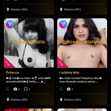
Modena (MO)
Modena (MO)
Cristal
Cristal
Rebecca
Ladyboy kira
❤️🍒 reb�cca trans 👠🍸 unica👄💋
❤️a carpi novita!!!ladyboy kira ❤️
insostituibile❤️🍒 bella,......🔥
vera shemale asiatica attiva
esperta,❤️🍒 attiva, 💦💦passiva 💦
passiva❤️con massaggio lingam
💦 ambiente con
6
1
2
Modena (MO)
Modena (MO)