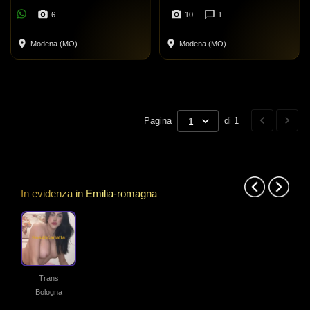
🍭 (a+p) 💦😋 ㊋
6
10
1
Modena (MO)
Modena (MO)
Pagina
1
di 1
In evidenza in Emilia-romagna
Precedente
Succes
Trans
Bologna