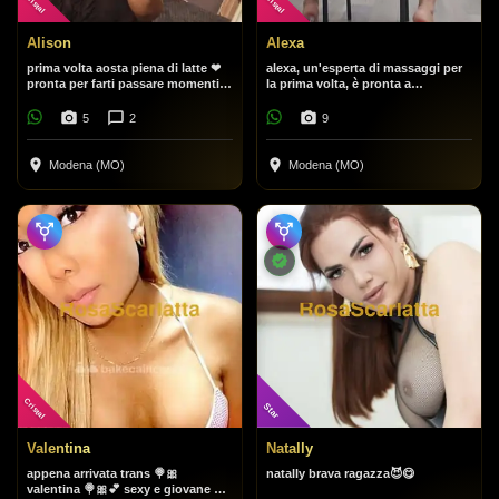
Cristal
Cristal
Alison
Alexa
prima volta aosta piena di latte ❤
alexa, un'esperta di massaggi per
pronta per farti passare momenti
la prima volta, è pronta a
di vero godimento con un bel
soddisfare i vostri desideri.
pompino al naturale completa
5
2
9
Modena (MO)
Modena (MO)
Cristal
Star
Valentina
Natally
appena arrivata trans 🍭🎀
natally brava ragazza😈😋
valentina 🍭🎀💕 sexy e giovane 💕