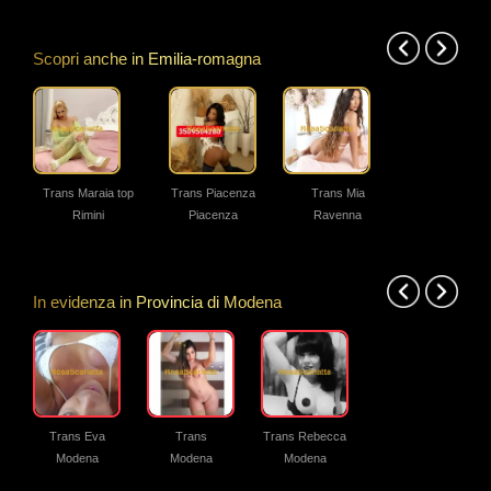
Scopri anche in Emilia-romagna
Precedente
Succes
Trans Maraia top
Trans Piacenza
Trans Mia
trans
emanuellaa
Rimini
Piacenza
Ravenna
In evidenza in Provincia di Modena
Precedente
Succes
Trans Eva
Trans
Trans Rebecca
Modena
Modena
Modena