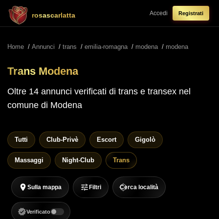
Accedi
Registrati
rosascarlatta
Home
/
Annunci
/
trans
/
emilia-romagna
/
modena
/
modena
Trans Modena
Oltre 14 annunci verificati di trans e transex nel
comune di Modena
Tutti
Club-Privè
Escort
Gigolò
Massaggi
Night-Club
Trans
Sulla mappa
Filtri
Cerca località
Verificato