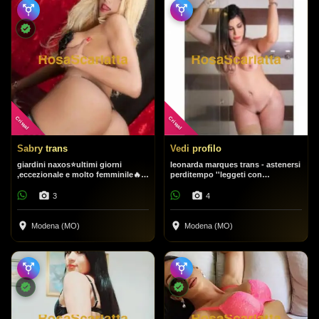
Cristal
Cristal
Sabry trans
Vedi profilo
giardini naxos⭐ultimi giorni
leonarda marques trans - astenersi
,eccezionale e molto femminile🔥
perditempo ''leggeti con
sabry trans 🔞 𝑻𝙊𝑷 𝑻𝙓 ⭐bollente
attenzione il testo
senza limiti ⭐⭐
3
4
Modena (MO)
Modena (MO)