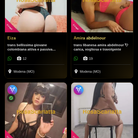
Cristal
Cristal
Eiza
Amira abdelnour
trans bellissima giovane
trans libanesa amira abdelnour 💘
colombiana attiva e passiva
carica, vogliosa e travolgente
appena arrivata amore mio, dammi
tutto quello che vuoi o farò tutto
12
19
quello che vuoi che io faccia
Modena (MO)
Modena (MO)