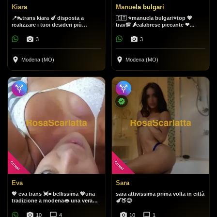
Kiara
Manuela bulgari
📍👠trans kiara 🍆 disposta a
🇮🇹 ⭐manuela bulgari⭐top 💖
realizzare i tuoi desideri più
trav💯 🌶️calabrese piccante ❤
nascosti😏💕,🍆attiva e passiva🍑
bellissima zoccola dotata 💦👄
🍑, foto reale al 100%🍑🍆🌟🌹
passionale e trasgressiva💞
3
3
romantica e perversa
Modena (MO)
Modena (MO)
Cristal
Cristal
Eva
Sara
💖 eva trans 💓= bellissima 💖una
sara attivissima prima volta in città
tradizione a modena👄 una vera
🍆🍑😋
amante
10
4
10
1